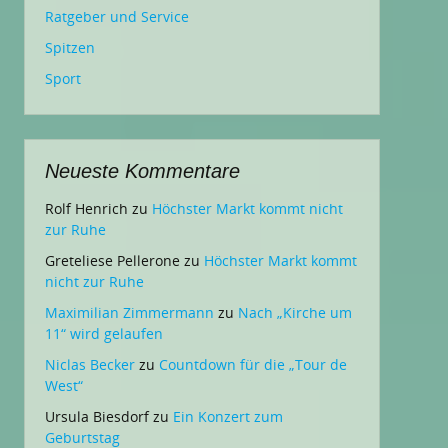
Ratgeber und Service
Spitzen
Sport
Neueste Kommentare
Rolf Henrich
zu
Höchster Markt kommt nicht
zur Ruhe
Greteliese Pellerone
zu
Höchster Markt kommt
nicht zur Ruhe
Maximilian Zimmermann
zu
Nach „Kirche um
11“ wird gelaufen
Niclas Becker
zu
Countdown für die „Tour de
West“
Ursula Biesdorf
zu
Ein Konzert zum
Geburtstag