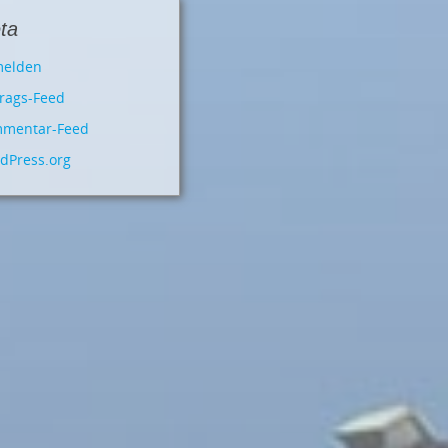
ta
elden
trags-Feed
mentar-Feed
dPress.org