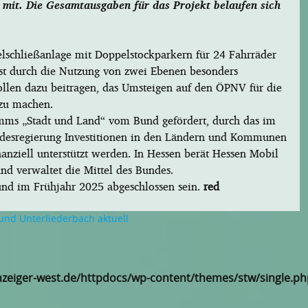
mit. Die Gesamtausgaben für das Projekt belaufen sich
schließanlage mit Doppelstockparkern für 24 Fahrräder
 ist durch die Nutzung von zwei Ebenen besonders
 sollen dazu beitragen, das Umsteigen auf den ÖPNV für die
 zu machen.
ms „Stadt und Land“ vom Bund gefördert, durch das im
esregierung Investitionen in den Ländern und Kommunen
anziell unterstützt werden. In Hessen berät Hessen Mobil
nd verwaltet die Mittel des Bundes.
und im Frühjahr 2025 abgeschlossen sein.
red
und Unterliederbach aktuell
zeiger-west.de/httpdocs/wp-content/themes/stw/single.ph