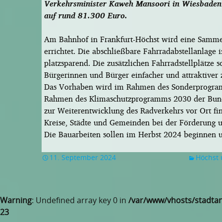
Verkehrsminister Kaweh Mansoori in Wiesbaden 
auf rund 81.300 Euro.
Am Bahnhof in Frankfurt-Höchst wird eine Sammel
errichtet. Die abschließbare Fahrradabstellanlage
platzsparend. Die zusätzlichen Fahrradstellplätze
Bürgerinnen und Bürger einfacher und attraktiver
Das Vorhaben wird im Rahmen des Sonderprogram
Rahmen des Klimaschutzprogramms 2030 der Bund
zur Weiterentwicklung des Radverkehrs vor Ort fin
Kreise, Städte und Gemeinden bei der Förderung u
Die Bauarbeiten sollen im Herbst 2024 beginnen 
11. September 2024
Höchst 
Warning
: Undefined array key 0 in
/var/www/vhosts/stadtan
23