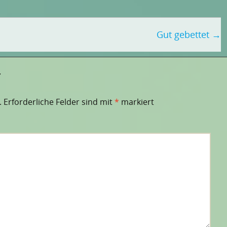
Gut gebettet
→
r
.
Erforderliche Felder sind mit
*
markiert