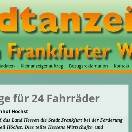
Zum
iadaten
Kleinanzeigenauftrag
Bezugsreklamation
Kontakt
Inhalt
springen
e für 24 Fahrräder
nhof Höchst
 das Land Hessen die Stadt Frankfurt bei der Förderung
il Höchst. Dies teilte Hessens Wirtschafts- und