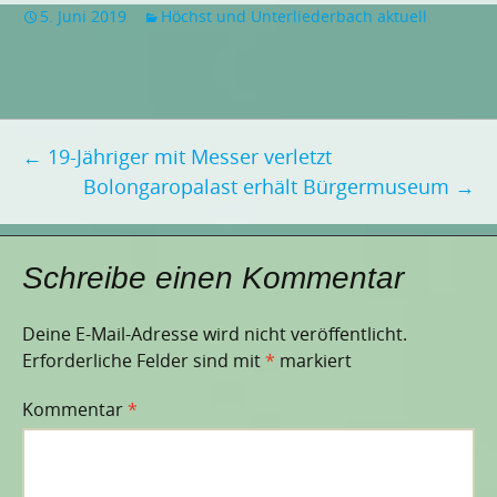
5. Juni 2019
Höchst und Unterliederbach aktuell
Beitragsnavigation
←
19-Jähriger mit Messer verletzt
Bolongaropalast erhält Bürgermuseum
→
Schreibe einen Kommentar
Deine E-Mail-Adresse wird nicht veröffentlicht.
Erforderliche Felder sind mit
*
markiert
Kommentar
*