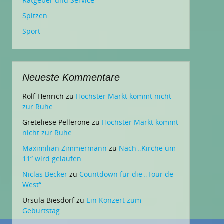
Ratgeber und Service
Spitzen
Sport
Neueste Kommentare
Rolf Henrich
zu
Höchster Markt kommt nicht
zur Ruhe
Greteliese Pellerone
zu
Höchster Markt kommt
nicht zur Ruhe
Maximilian Zimmermann
zu
Nach „Kirche um
11“ wird gelaufen
Niclas Becker
zu
Countdown für die „Tour de
West“
Ursula Biesdorf
zu
Ein Konzert zum
Geburtstag