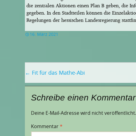
die zentralen Aktionen einen Plan B geben, die I
gegeben. In den Stadtteilen können die Einzelakti
Regelungen der hessischen Landesregierung stattfi
16. März 2021
Beitragsnavigation
←
Fit für das Mathe-Abi
Schreibe einen Kommentar
Deine E-Mail-Adresse wird nicht veröffentlicht
Kommentar
*