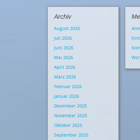
Archiv
Me
August 2026
Anm
Juli 2026
Ein
Juni 2026
Kom
Mai 2026
Wor
April 2026
März 2026
Februar 2026
Januar 2026
Dezember 2025
November 2025
Oktober 2025
September 2025