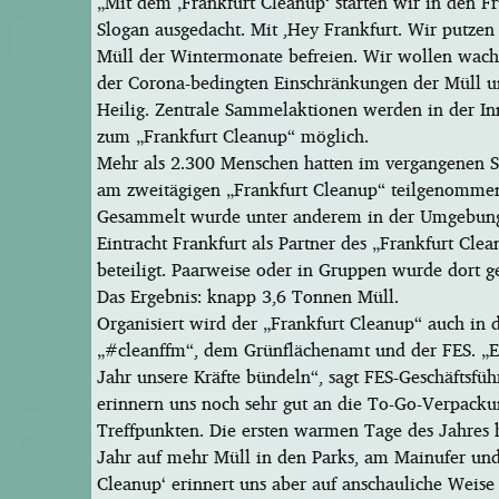
„Mit dem ‚Frankfurt Cleanup‘ starten wir in den F
Slogan ausgedacht. Mit ,Hey Frankfurt. Wir putzen
Müll der Wintermonate befreien. Wir wollen wachr
der Corona-bedingten Einschränkungen der Müll un
Heilig. Zentrale Sammelaktionen werden in der Inn
zum „Frankfurt Cleanup“ möglich.
Mehr als 2.300 Menschen hatten im vergangenen S
am zweitägigen „Frankfurt Cleanup“ teilgenommen.
Gesammelt wurde unter anderem in der Umgebung 
Eintracht Frankfurt als Partner des „Frankfurt Cl
beteiligt. Paarweise oder in Gruppen wurde dort g
Das Ergebnis: knapp 3,6 Tonnen Müll.
Organisiert wird der „Frankfurt Cleanup“ auch in
„#cleanffm“, dem Grünflächenamt und der FES. „Es 
Jahr unsere Kräfte bündeln“, sagt FES-Geschäftsfüh
erinnern uns noch sehr gut an die To-Go-Verpacku
Treffpunkten. Die ersten warmen Tage des Jahres 
Jahr auf mehr Müll in den Parks, am Mainufer und ü
Cleanup‘ erinnert uns aber auf anschauliche Weise