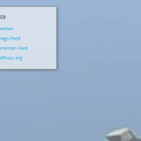
ta
elden
trags-Feed
mentar-Feed
dPress.org