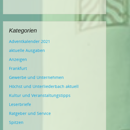
Kategorien
Adventkalender 2021
aktuelle Ausgaben
Anzeigen
Frankfurt
Gewerbe und Unternehmen
Höchst und Unterliederbach aktuell
Kultur und Veranstaltungstipps
Leserbriefe
Ratgeber und Service
Spitzen