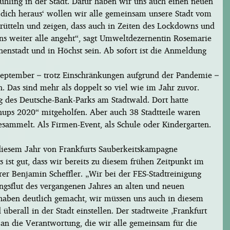
rühling in der Stadt. Dafür haben wir uns auch einen neuen
 dich heraus‘ wollen wir alle gemeinsam unsere Stadt vom
ütteln und zeigen, dass auch in Zeiten des Lockdowns und
s weiter alle angeht“, sagt Umweltdezernentin Rosemarie
enstadt und in Höchst sein. Ab sofort ist die Anmeldung
eptember – trotz Einschränkungen aufgrund der Pandemie –
 Das sind mehr als doppelt so viel wie im Jahr zuvor.
des Deutsche-Bank-Parks am Stadtwald. Dort hatte
eanups 2020“ mitgeholfen. Aber auch 38 Stadtteile waren
esammelt. Als Firmen-Event, als Schule oder Kindergarten.
 diesem Jahr von Frankfurts Sauberkeitskampagne
ist gut, dass wir bereits zu diesem frühen Zeitpunkt im
rer Benjamin Scheffler. „Wir bei der FES-Stadtreinigung
ngsflut des vergangenen Jahres an alten und neuen
haben deutlich gemacht, wir müssen uns auch in diesem
berall in der Stadt einstellen. Der stadtweite ‚Frankfurt
 an die Verantwortung, die wir alle gemeinsam für die