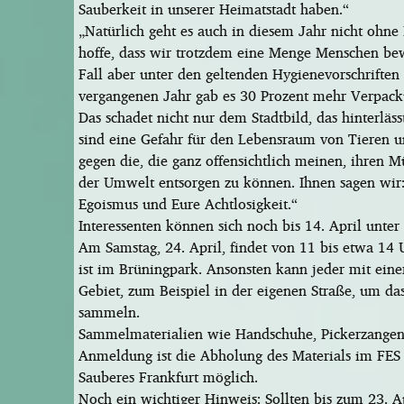
Sauberkeit in unserer Heimatstadt haben.“
„Natürlich geht es auch in diesem Jahr nicht ohne 
hoffe, dass wir trotzdem eine Menge Menschen bewe
Fall aber unter den geltenden Hygienevorschriften
vergangenen Jahr gab es 30 Prozent mehr Verpacku
Das schadet nicht nur dem Stadtbild, das hinterläs
sind eine Gefahr für den Lebensraum von Tieren un
gegen die, die ganz offensichtlich meinen, ihren M
der Umwelt entsorgen zu können. Ihnen sagen wir
Egoismus und Eure Achtlosigkeit.“
Interessenten können sich noch bis 14. April unter
Am Samstag, 24. April, findet von 11 bis etwa 14 
ist im Brüningpark. Ansonsten kann jeder mit eine
Gebiet, zum Beispiel in der eigenen Straße, um d
sammeln.
Sammelmaterialien wie Handschuhe, Pickerzangen 
Anmeldung ist die Abholung des Materials im FES S
Sauberes Frankfurt möglich.
Noch ein wichtiger Hinweis: Sollten bis zum 23. A