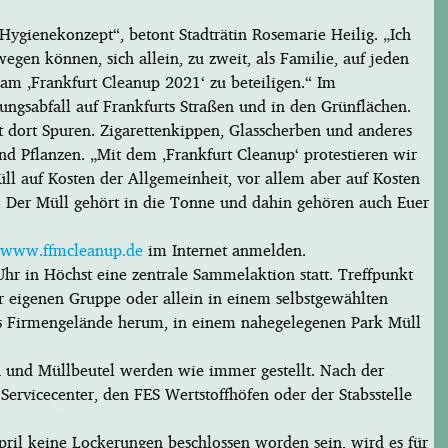
Hygienekonzept“, betont Stadträtin Rosemarie Heilig. „Ich
gen können, sich allein, zu zweit, als Familie, auf jeden
 am ‚Frankfurt Cleanup 2021‘ zu beteiligen.“ Im
ngsabfall auf Frankfurts Straßen und in den Grünflächen.
st dort Spuren. Zigarettenkippen, Glasscherben und anderes
d Pflanzen. „Mit dem ‚Frankfurt Cleanup‘ protestieren wir
üll auf Kosten der Allgemeinheit, vor allem aber auf Kosten
: Der Müll gehört in die Tonne und dahin gehören auch Euer
www.ffmcleanup.de
im Internet anmelden.
Uhr in Höchst eine zentrale Sammelaktion statt. Treffpunkt
r eigenen Gruppe oder allein in einem selbstgewählten
as Firmengelände herum, in einem nahegelegenen Park Müll
und Müllbeutel werden wie immer gestellt. Nach der
ervicecenter, den FES Wertstoffhöfen oder der Stabsstelle
pril keine Lockerungen beschlossen worden sein, wird es für