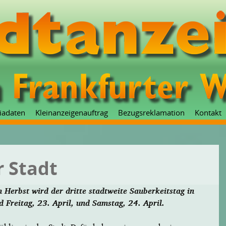
Zum
iadaten
Kleinanzeigenauftrag
Bezugsreklamation
Kontakt
Inhalt
springen
r Stadt
 Herbst wird der dritte stadtweite Sauberkeitstag in
d Freitag, 23. April, und Samstag, 24. April.