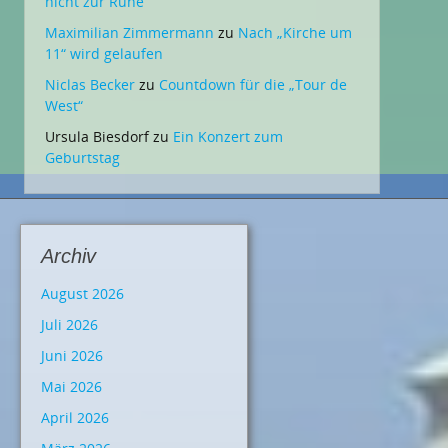
nicht zur Ruhe
Maximilian Zimmermann
zu
Nach „Kirche um
11“ wird gelaufen
Niclas Becker
zu
Countdown für die „Tour de
West“
Ursula Biesdorf
zu
Ein Konzert zum
Geburtstag
Archiv
August 2026
Juli 2026
Juni 2026
Mai 2026
April 2026