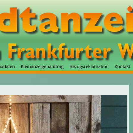
Zum
iadaten
Kleinanzeigenauftrag
Bezugsreklamation
Kontakt
Inhalt
springen