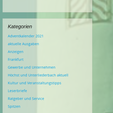
Kategorien
Adventkalender 2021
aktuelle Ausgaben
Anzeigen
Frankfurt
Gewerbe und Unternehmen
Höchst und Unterliederbach aktuell
Kultur und Veranstaltungstipps
Leserbriefe
Ratgeber und Service
Spitzen