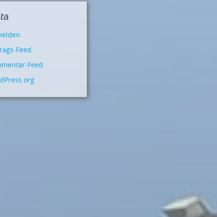
ta
elden
trags-Feed
mentar-Feed
dPress.org