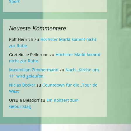
Sport
Neueste Kommentare
Rolf Henrich
zu
Höchster Markt kommt nicht
zur Ruhe
Greteliese Pellerone
zu
Höchster Markt kommt
nicht zur Ruhe
Maximilian Zimmermann
zu
Nach „Kirche um
11“ wird gelaufen
Niclas Becker
zu
Countdown für die „Tour de
West“
Ursula Biesdorf
zu
Ein Konzert zum
Geburtstag