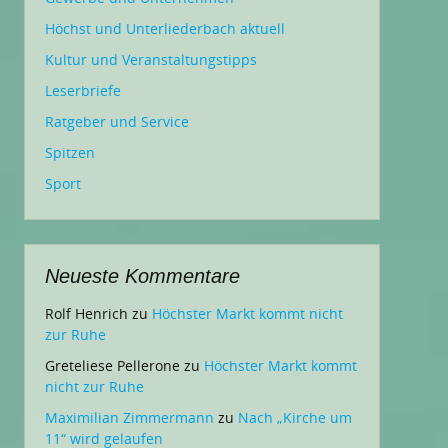
Höchst und Unterliederbach aktuell
Kultur und Veranstaltungstipps
Leserbriefe
Ratgeber und Service
Spitzen
Sport
Neueste Kommentare
Rolf Henrich
zu
Höchster Markt kommt nicht
zur Ruhe
Greteliese Pellerone
zu
Höchster Markt kommt
nicht zur Ruhe
Maximilian Zimmermann
zu
Nach „Kirche um
11“ wird gelaufen