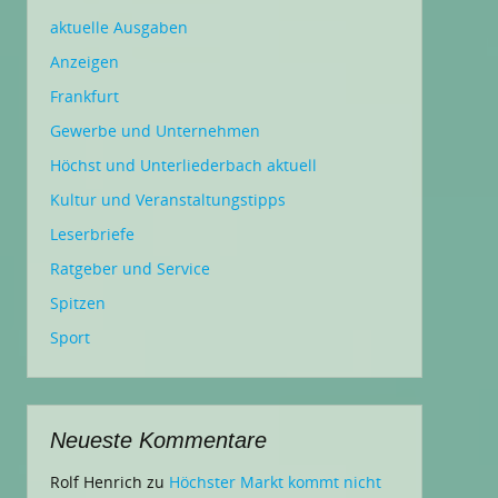
aktuelle Ausgaben
Anzeigen
Frankfurt
Gewerbe und Unternehmen
Höchst und Unterliederbach aktuell
Kultur und Veranstaltungstipps
Leserbriefe
Ratgeber und Service
Spitzen
Sport
Neueste Kommentare
Rolf Henrich
zu
Höchster Markt kommt nicht