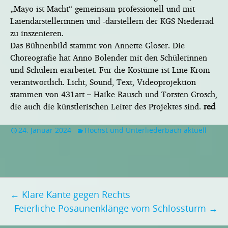
„Mayo ist Macht“ gemeinsam professionell und mit
Laiendarstellerinnen und -darstellern der KGS Niederrad
zu inszenieren.
Das Bühnenbild stammt von Annette Gloser. Die
Choreografie hat Anno Bolender mit den Schülerinnen
und Schülern erarbeitet. Für die Kostüme ist Line Krom
verantwortlich. Licht, Sound, Text, Videoprojektion
stammen von 431art – Haike Rausch und Torsten Grosch,
die auch die künstlerischen Leiter des Projektes sind.
red
24. Januar 2024
Höchst und Unterliederbach aktuell
Beitragsnavigation
←
Klare Kante gegen Rechts
Feierliche Posaunenklänge vom Schlossturm
→