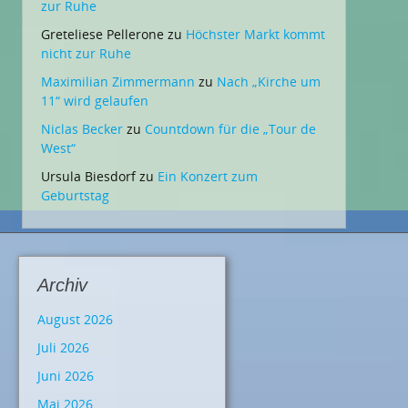
zur Ruhe
Greteliese Pellerone
zu
Höchster Markt kommt
nicht zur Ruhe
Maximilian Zimmermann
zu
Nach „Kirche um
11“ wird gelaufen
Niclas Becker
zu
Countdown für die „Tour de
West“
Ursula Biesdorf
zu
Ein Konzert zum
Geburtstag
Archiv
August 2026
Juli 2026
Juni 2026
Mai 2026