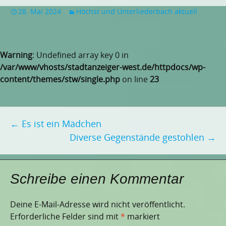
28. Mai 2024
Höchst und Unterliederbach aktuell
Warning
: Undefined array key 0 in
/var/www/vhosts/stadtanzeiger-west.de/httpdocs/wp-
content/themes/stw/single.php
on line
23
Beitragsnavigation
←
Es ist ein Mädchen
Diverse Gegenstände gestohlen
→
Schreibe einen Kommentar
Deine E-Mail-Adresse wird nicht veröffentlicht.
Erforderliche Felder sind mit
*
markiert