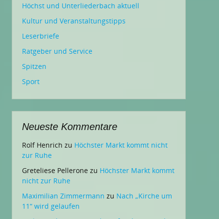
Höchst und Unterliederbach aktuell
Kultur und Veranstaltungstipps
Leserbriefe
Ratgeber und Service
Spitzen
Sport
Neueste Kommentare
Rolf Henrich
zu
Höchster Markt kommt nicht
zur Ruhe
Greteliese Pellerone
zu
Höchster Markt kommt
nicht zur Ruhe
Maximilian Zimmermann
zu
Nach „Kirche um
11“ wird gelaufen