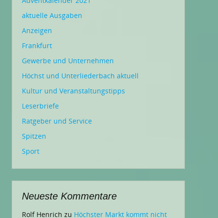
Adventkalender 2021
aktuelle Ausgaben
Anzeigen
Frankfurt
Gewerbe und Unternehmen
Höchst und Unterliederbach aktuell
Kultur und Veranstaltungstipps
Leserbriefe
Ratgeber und Service
Spitzen
Sport
Neueste Kommentare
Rolf Henrich
zu
Höchster Markt kommt nicht