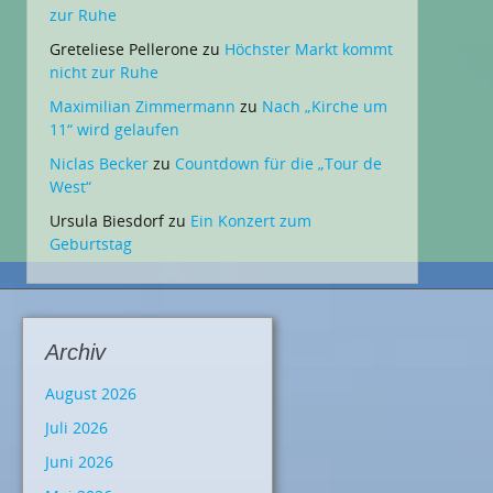
zur Ruhe
Greteliese Pellerone
zu
Höchster Markt kommt
nicht zur Ruhe
Maximilian Zimmermann
zu
Nach „Kirche um
11“ wird gelaufen
Niclas Becker
zu
Countdown für die „Tour de
West“
Ursula Biesdorf
zu
Ein Konzert zum
Geburtstag
Archiv
August 2026
Juli 2026
Juni 2026