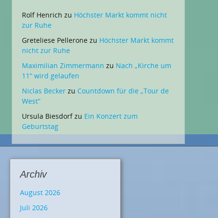
Rolf Henrich
zu
Höchster Markt kommt nicht
zur Ruhe
Greteliese Pellerone
zu
Höchster Markt kommt
nicht zur Ruhe
Maximilian Zimmermann
zu
Nach „Kirche um
11“ wird gelaufen
Niclas Becker
zu
Countdown für die „Tour de
West“
Ursula Biesdorf
zu
Ein Konzert zum
Geburtstag
Archiv
August 2026
Juli 2026