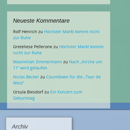
Neueste Kommentare
Rolf Henrich
zu
Höchster Markt kommt nicht
zur Ruhe
Greteliese Pellerone
zu
Höchster Markt kommt
nicht zur Ruhe
Maximilian Zimmermann
zu
Nach „Kirche um
11“ wird gelaufen
Niclas Becker
zu
Countdown für die „Tour de
West“
Ursula Biesdorf
zu
Ein Konzert zum
Geburtstag
Archiv