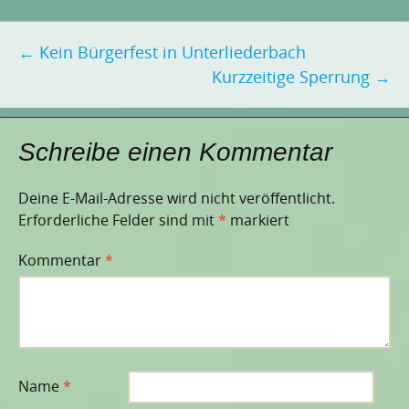
Beitragsnavigation
←
Kein Bürgerfest in Unterliederbach
Kurzzeitige Sperrung
→
Schreibe einen Kommentar
Deine E-Mail-Adresse wird nicht veröffentlicht.
Erforderliche Felder sind mit
*
markiert
Kommentar
*
Name
*