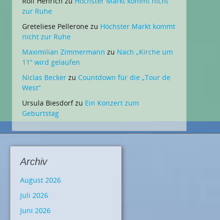
Rolf Henrich
zu
Höchster Markt kommt nicht
zur Ruhe
Greteliese Pellerone
zu
Höchster Markt kommt
nicht zur Ruhe
Maximilian Zimmermann
zu
Nach „Kirche um
11“ wird gelaufen
Niclas Becker
zu
Countdown für die „Tour de
West“
Ursula Biesdorf
zu
Ein Konzert zum
Geburtstag
Archiv
August 2026
Juli 2026
Juni 2026