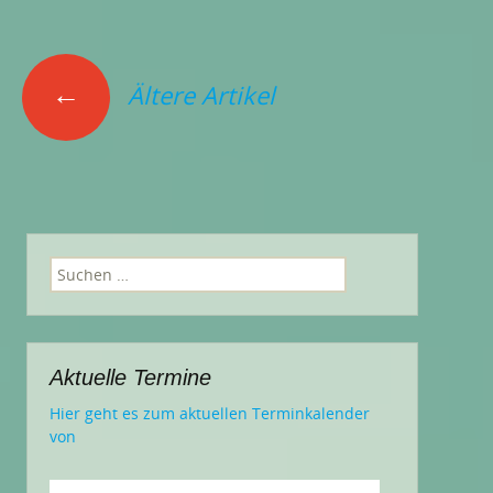
Beitrags-
←
Ältere Artikel
Navigation
Suchen
nach:
Aktuelle Termine
Hier geht es zum aktuellen Terminkalender
von