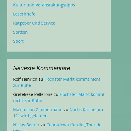
Kultur und Veranstaltungstipps
Leserbriefe
Ratgeber und Service
Spitzen
Sport
Neueste Kommentare
Rolf Henrich
zu
Höchster Markt kommt nicht
zur Ruhe
Greteliese Pellerone
zu
Höchster Markt kommt
nicht zur Ruhe
Maximilian Zimmermann
zu
Nach „Kirche um
11“ wird gelaufen
Niclas Becker
zu
Countdown für die „Tour de
West“