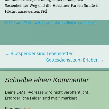
Sossenheimer Weg und die Hoechster-Farben-Straße in
Höchst auszuweiten.
red
30. April 2019
Höchst und Unterliederbach aktuell
Beitragsnavigation
←
Blutspender sind Lebensretter
Gottesdienst zum Erleben
→
Schreibe einen Kommentar
Deine E-Mail-Adresse wird nicht veröffentlicht.
Erforderliche Felder sind mit
*
markiert
Kommentar
*