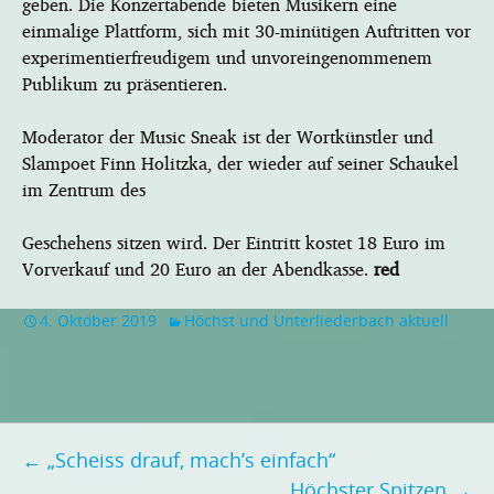
geben. Die Konzertabende bieten Musikern eine
einmalige Plattform, sich mit 30-minütigen Auftritten vor
experimentierfreudigem und unvoreingenommenem
Publikum zu präsentieren.
Moderator der Music Sneak ist der Wortkünstler und
Slampoet Finn Holitzka, der wieder auf seiner Schaukel
im Zentrum des
Geschehens sitzen wird. Der Eintritt kostet 18 Euro im
Vorverkauf und 20 Euro an der Abendkasse.
red
4. Oktober 2019
Höchst und Unterliederbach aktuell
Beitragsnavigation
←
„Scheiss drauf, mach’s einfach“
Höchster Spitzen
→