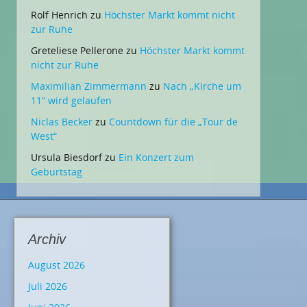
Rolf Henrich
zu
Höchster Markt kommt nicht
zur Ruhe
Greteliese Pellerone
zu
Höchster Markt kommt
nicht zur Ruhe
Maximilian Zimmermann
zu
Nach „Kirche um
11“ wird gelaufen
Niclas Becker
zu
Countdown für die „Tour de
West“
Ursula Biesdorf
zu
Ein Konzert zum
Geburtstag
Archiv
August 2026
Juli 2026